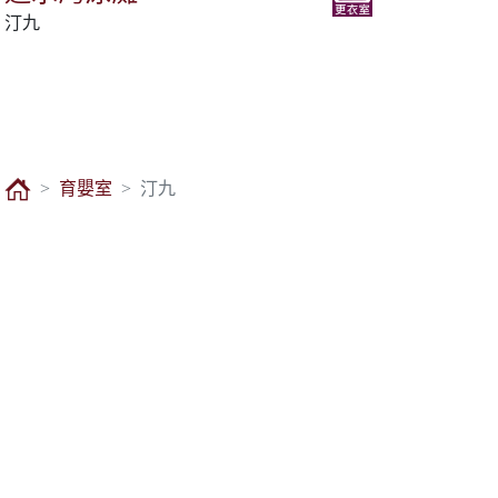
汀九
育嬰室
汀九