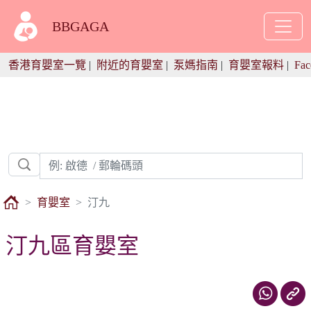
BBGAGA
香港育嬰室一覽
|
附近的育嬰室
|
泵媽指南
|
育嬰室報料
|
Fac
育嬰室
汀九
汀九區育嬰室