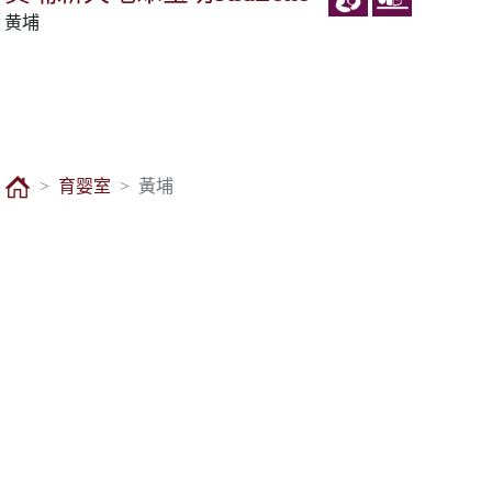
黄埔
育婴室
黃埔