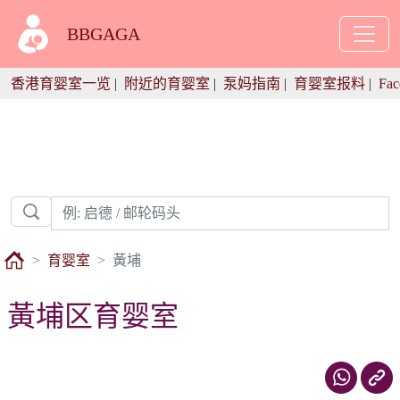
BBGAGA
香港育婴室一览
|
附近的育婴室
|
泵妈指南
|
育婴室报料
|
Fac
育婴室
黃埔
黃埔区育婴室